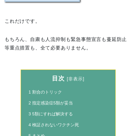
これだけです。
もちろん、自粛も人流抑制も緊急事態宣言も蔓延防止
等重点措置も、全て必要ありません。
目次
[
非表示
]
1
割合のトリック
2
指定感染症5類が妥当
3
5類にすれば解決する
4
検証されないワクチン死
5
まとめ