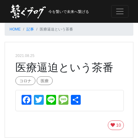
今を繋いで未来へ繋げる
HOME
記事
医療逼迫という茶番
2021.08.25
医療逼迫という茶番
コロナ
医療
Facebook
Twitter
Line
Message
共
有
10