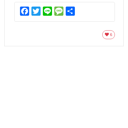
Facebook
Twitter
Line
Message
共
有
6