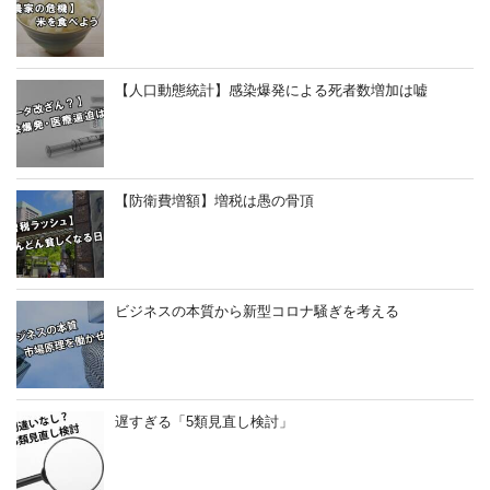
【人口動態統計】感染爆発による死者数増加は嘘
【防衛費増額】増税は愚の骨頂
ビジネスの本質から新型コロナ騒ぎを考える
遅すぎる「5類見直し検討」