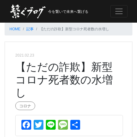
今を繋いで未来へ繋げる
HOME
記事
【ただの詐欺】新型コロナ死者数の水増し
2021.02.23
【ただの詐欺】新型
コロナ死者数の水増
し
コロナ
Facebook
Twitter
Line
Message
共
有