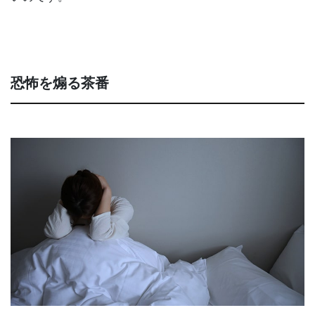
恐怖を煽る茶番