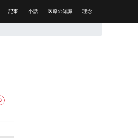
記事
小話
医療の知識
理念
3