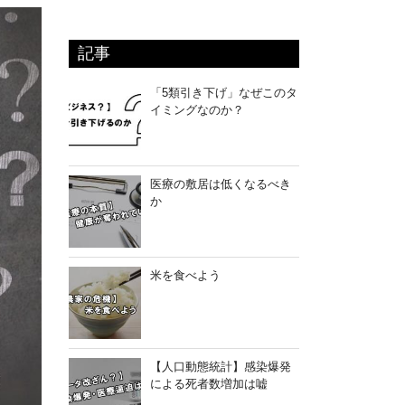
記事
「5類引き下げ」なぜこのタ
イミングなのか？
医療の敷居は低くなるべき
か
米を食べよう
【人口動態統計】感染爆発
による死者数増加は嘘