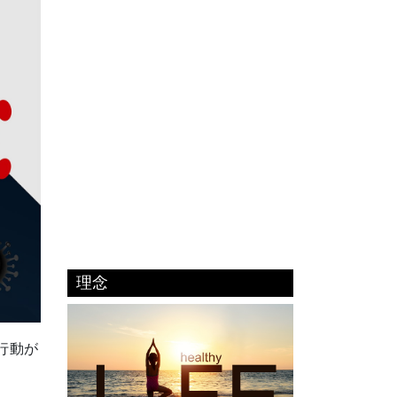
理念
行動が