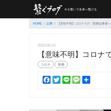
今を繋いで未来へ繋げる
HOME
記事
【意味不明】コロナでの「医療従事者へ
2020.06.23
【意味不明】コロナ
コロナ
医療
Facebook
Twitter
Line
Messag
共
有