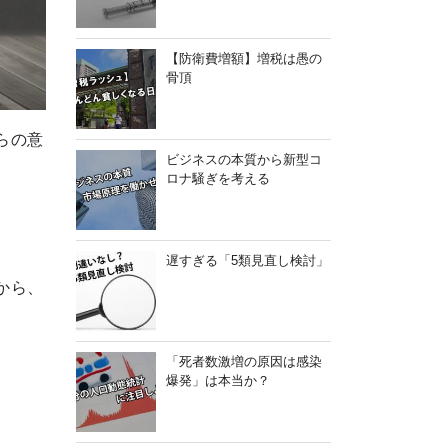
【防衛費増額】増税は愚の
骨頂
らの意
ビジネスの本質から新型コ
ロナ騒ぎを考える
遅すぎる「5類見直し検討」
から、
「死者数激増の原因は感染
爆発」は本当か？