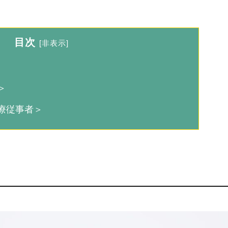
目次
[
非表示
]
＞
療従事者＞