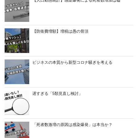
【人口動態統計】感染爆発による死者数増加は嘘
【防衛費増額】増税は愚の骨頂
ビジネスの本質から新型コロナ騒ぎを考える
遅すぎる「5類見直し検討」
「死者数激増の原因は感染爆発」は本当か？