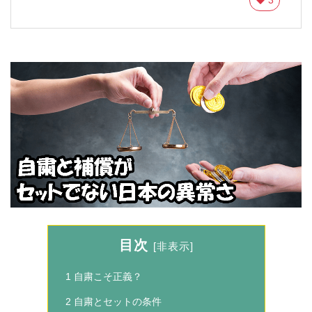
目次
[
非表示
]
1
自粛こそ正義？
2
自粛とセットの条件