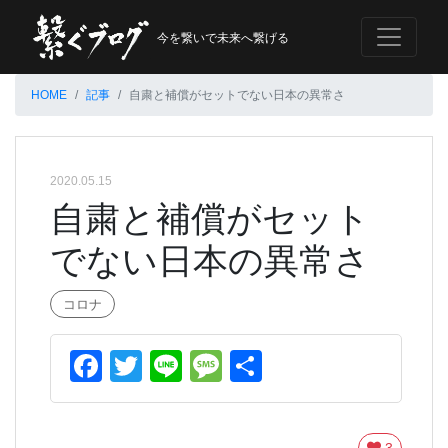
今を繋いで未来へ繋げる
HOME
記事
自粛と補償がセットでない日本の異常さ
2020.05.15
自粛と補償がセット
でない日本の異常さ
コロナ
Facebook
Twitter
Line
Message
共
有
3