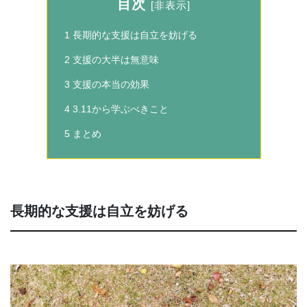
目次
[
非表示
]
1
長期的な支援は自立を妨げる
2
支援の大半は無意味
3
支援の本当の効果
4
3.11から学ぶべきこと
5
まとめ
長期的な支援は自立を妨げる