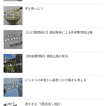
米を食べよう
【人口動態統計】感染爆発による死者数増加は嘘
【防衛費増額】増税は愚の骨頂
ビジネスの本質から新型コロナ騒ぎを考える
遅すぎる「5類見直し検討」