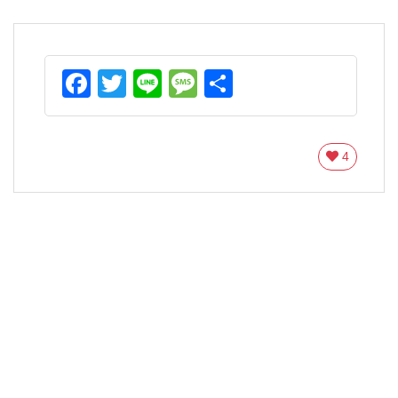
Facebook
Twitter
Line
Message
共
有
4