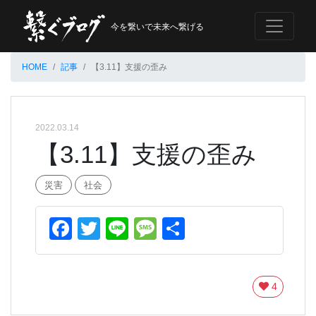
今を繋いで未来へ繋げる
HOME
記事
【3.11】支援の歪み
2022.03.14
【3.11】支援の歪み
災害
社会
Facebook
Twitter
Line
Message
共
有
4